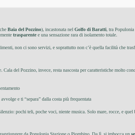
nche
Baia del Pozzino
), incastonata nel
Golfo di Baratti
, tra Populonia
temente
trasparente
e una sensazione rara di isolamento totale.
imenti, non ci sono servizi, e soprattutto non c’è quella facilità che tra
 Cala del Pozzino, invece, resta nascosta per caratteristiche molto conc
rientamento
 avvolge e ti “separa” dalla costa più frequentata
silenzio: pochi teli, poche voci, niente musica. Solo mare, rocce, e quel
raggiungere da Populonia Stazione o Piombino. Da lì, si imbocca un
s