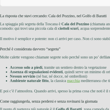
La risposta che stavi cercando: Cala del Pozzino, nel Golfo di Baratti
La spiaggia più segreta della Toscana è
Cala del Pozzino
(chiamata a
comodo: qui trovi una piccola cala di
ciottoli scuri
, acqua sorprenden
Il motivo è semplice e potente: non ci arrivi per caso. Non ci sono stabil
Perché è considerata davvero “segreta”
Molte calette vengono chiamate segrete solo perché sono un po’ defilate.
Accesso solo a piedi
, tramite un sentiero dentro la vegetazione
Assenza di segnalazioni evidenti
, quindi serve un minimo di o
Nessun servizio
(né bar, né docce, né ombrelloni)
Ambiente naturale fitto
, la classica
macchia
mediterranea che ti
E poi c’è l’atmosfera. Quando arrivi, spesso la prima cosa che noti è il 
Come raggiungerla, senza perdersi e senza rovinarsi la giornata
Il punto di partenza più naturale è il
Golfo di Baratti
, zona comoda da 