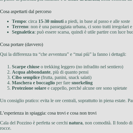
Cosa aspettarti dal percorso
Tempo
: circa
15-30 minuti
a piedi, in base al passo e alle soste
Terreno
: non è una passeggiata urbana, ci sono tratti irregolari e
Segnaletica
: può essere scarsa, quindi è utile partire con luce b
Cosa portare (davvero)
Qui la differenza tra “che avventura” e “mai più” la fanno i dettagli:
Scarpe chiuse
o trekking leggero (no infradito nel sentiero)
Acqua abbondante
, più di quanto pensi
Cibo semplice
(frutta, panini, snack salati)
Maschera e boccaglio
per fare
snorkeling
Protezione solare
e cappello, perché alcune ore sono spietate
Un consiglio pratico: evita le ore centrali, soprattutto in piena estate. Pa
L’esperienza in spiaggia: cosa trovi e cosa non trovi
Cala del Pozzino è perfetta se cerchi
natura
, non comodità. Il fondo di
rocce.