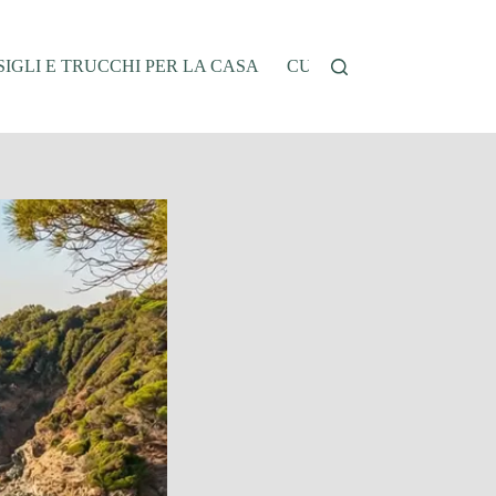
IGLI E TRUCCHI PER LA CASA
CUCINA E RICETTE
G