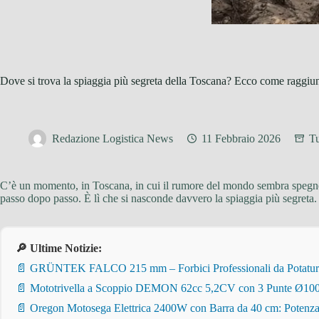
Dove si trova la spiaggia più segreta della Toscana? Ecco come raggiu
Redazione Logistica News
11 Febbraio 2026
T
C’è un momento, in Toscana, in cui il rumore del mondo sembra spegnersi 
passo dopo passo. È lì che si nasconde davvero la spiaggia più segreta.
🔎 Ultime Notizie:
📄 GRÜNTEK FALCO 215 mm – Forbici Professionali da Potatura pe
📄 Mototrivella a Scoppio DEMON 62cc 5,2CV con 3 Punte Ø100/
📄 Oregon Motosega Elettrica 2400W con Barra da 40 cm: Potenza 