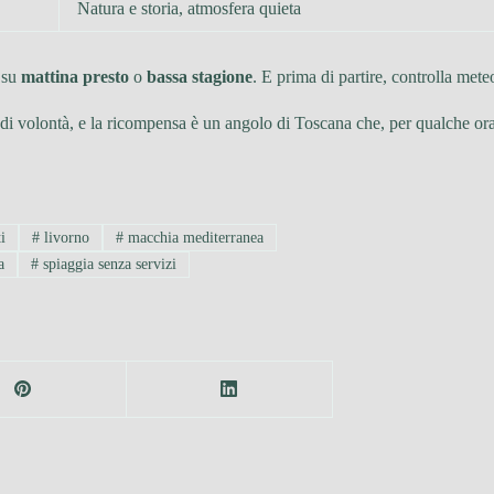
Natura e storia, atmosfera quieta
a su
mattina presto
o
bassa stagione
. E prima di partire, controlla mete
 di volontà, e la ricompensa è un angolo di Toscana che, per qualche or
i
#
livorno
#
macchia mediterranea
a
#
spiaggia senza servizi