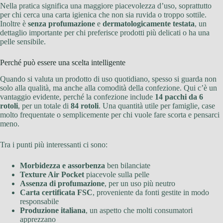
Nella pratica significa una maggiore piacevolezza d’uso, soprattutto
per chi cerca una carta igienica che non sia ruvida o troppo sottile.
Inoltre è
senza profumazione
e
dermatologicamente testata
, un
dettaglio importante per chi preferisce prodotti più delicati o ha una
pelle sensibile.
Perché può essere una scelta intelligente
Quando si valuta un prodotto di uso quotidiano, spesso si guarda non
solo alla qualità, ma anche alla comodità della confezione. Qui c’è un
vantaggio evidente, perché la confezione include
14 pacchi da 6
rotoli
, per un totale di
84 rotoli
. Una quantità utile per famiglie, case
molto frequentate o semplicemente per chi vuole fare scorta e pensarci
meno.
Tra i punti più interessanti ci sono:
Morbidezza e assorbenza
ben bilanciate
Texture Air Pocket
piacevole sulla pelle
Assenza di profumazione
, per un uso più neutro
Carta certificata FSC
, proveniente da fonti gestite in modo
responsabile
Produzione italiana
, un aspetto che molti consumatori
apprezzano