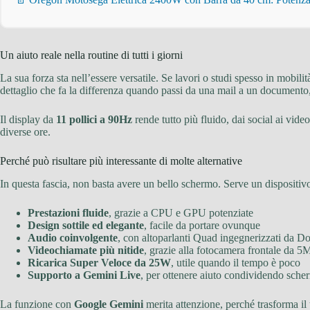
Un aiuto reale nella routine di tutti i giorni
La sua forza sta nell’essere versatile. Se lavori o studi spesso in mobili
dettaglio che fa la differenza quando passi da una mail a un documento,
Il display da
11 pollici a 90Hz
rende tutto più fluido, dai social ai vide
diverse ore.
Perché può risultare più interessante di molte alternative
In questa fascia, non basta avere un bello schermo. Serve un dispositivo
Prestazioni fluide
, grazie a CPU e GPU potenziate
Design sottile ed elegante
, facile da portare ovunque
Audio coinvolgente
, con altoparlanti Quad ingegnerizzati da D
Videochiamate più nitide
, grazie alla fotocamera frontale da 5
Ricarica Super Veloce da 25W
, utile quando il tempo è poco
Supporto a Gemini Live
, per ottenere aiuto condividendo sch
La funzione con
Google Gemini
merita attenzione, perché trasforma il 