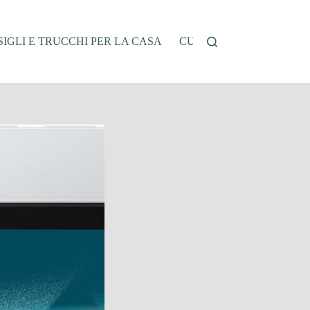
IGLI E TRUCCHI PER LA CASA
CUCINA E RICETTE
G