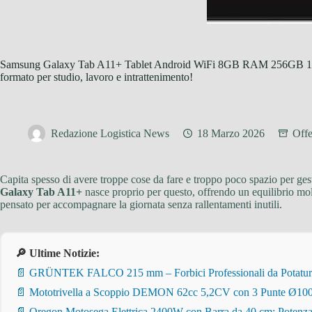
Samsung Galaxy Tab A11+ Tablet Android WiFi 8GB RAM 256GB 11.0″ 
formato per studio, lavoro e intrattenimento!
Redazione Logistica News
18 Marzo 2026
Offe
Capita spesso di avere troppe cose da fare e troppo poco spazio per ges
Galaxy Tab A11+
nasce proprio per questo, offrendo un equilibrio molto
pensato per accompagnare la giornata senza rallentamenti inutili.
🔎 Ultime Notizie:
📄 GRÜNTEK FALCO 215 mm – Forbici Professionali da Potatura pe
📄 Mototrivella a Scoppio DEMON 62cc 5,2CV con 3 Punte Ø100/
📄 Oregon Motosega Elettrica 2400W con Barra da 40 cm: Potenza 