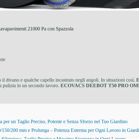
pavimenti 21000 Pa con Spazzola
rte
o il divano e qualche capello incastrato negli angoli. In situazioni così,
la pulizia in un secondo lavoro.
ECOVACS DEEBOT T50 PRO OMN
r un Taglio Preciso, Potente e Senza Sforzo nel Tuo Giardino
150/200 mm e Prolunga – Potenza Estrema per Ogni Lavoro in Giard
Silenziosa, Taglio Preciso e Massima Sicurezza in Ogni Lavoro