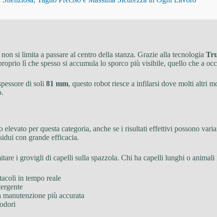
non si limita a passare al centro della stanza. Grazie alla tecnologia
Tr
roprio lì che spesso si accumula lo sporco più visibile, quello che a occ
spessore di soli
81 mm
, questo robot riesce a infilarsi dove molti altri 
o.
o elevato per questa categoria, anche se i risultati effettivi possono varia
esidui con grande efficacia.
mitare i grovigli di capelli sulla spazzola. Chi ha capelli lunghi o animal
tacoli in tempo reale
tergente
na manutenzione più accurata
 odori