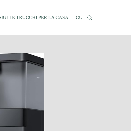
IGLI E TRUCCHI PER LA CASA
CUCINA E RICETTE
G