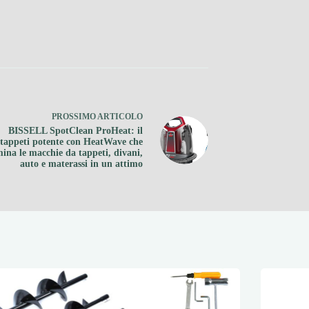
PROSSIMO
ARTICOLO
BISSELL SpotClean ProHeat: il
atappeti potente con HeatWave che
mina le macchie da tappeti, divani,
auto e materassi in un attimo