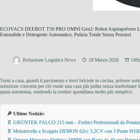
ECOVACS DEEBOT T50 PRO OMNI Gen2: Robot Aspirapolvere Lava
Estensibile e Detergente Automatico, Pulizia Totale Senza Pensieri
Redazione Logistica News
18 Marzo 2026
Offe
Torni a casa, guardi il pavimento e trovi briciole in cucina, polvere sott
soluzione concreta per chi vuole una casa più pulita senza trasformare 
quasi autonoma, rendendo la routine quotidiana molto più semplice.
🔎 Ultime Notizie:
📄 GRÜNTEK FALCO 215 mm – Forbici Professionali da Potatura pe
📄 Mototrivella a Scoppio DEMON 62cc 5,2CV con 3 Punte Ø100/
📄 Oregon Motosega Elettrica 2400W con Barra da 40 cm: Potenza 