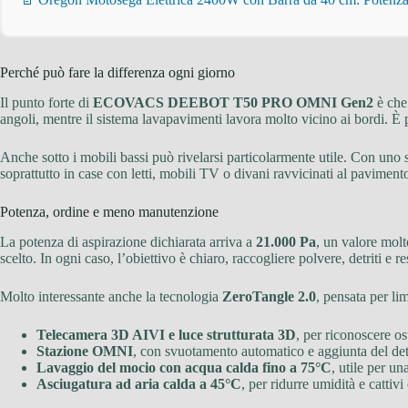
Perché può fare la differenza ogni giorno
Il punto forte di
ECOVACS DEEBOT T50 PRO OMNI Gen2
è che 
angoli, mentre il sistema lavapavimenti lavora molto vicino ai bordi. È p
Anche sotto i mobili bassi può rivelarsi particolarmente utile. Con uno 
soprattutto in case con letti, mobili TV o divani ravvicinati al paviment
Potenza, ordine e meno manutenzione
La potenza di aspirazione dichiarata arriva a
21.000 Pa
, un valore molt
scelto. In ogni caso, l’obiettivo è chiaro, raccogliere polvere, detriti e r
Molto interessante anche la tecnologia
ZeroTangle 2.0
, pensata per li
Telecamera 3D AIVI e luce strutturata 3D
, per riconoscere os
Stazione OMNI
, con svuotamento automatico e aggiunta del de
Lavaggio del mocio con acqua calda fino a 75°C
, utile per u
Asciugatura ad aria calda a 45°C
, per ridurre umidità e cattivi