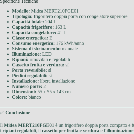
Specifiche Tecniche
Modello:
Midea MERT210FGE01
Tipologia:
frigorifero doppia porta con congelatore superiore
Capacità totale:
204 L
Capacità frigorifero:
163 L
Capacità congelatore:
41 L
Classe energetica:
E
Consumo energetico:
176 kWh/anno
Sistema di sbrinamento:
manuale
Illuminazione:
LED
Ripiani:
rimovibili e regolabili
Cassetto frutta e verdura:
sì
Porta reversibile:
sì
Piedini regolabili:
sì
Installazione:
libera installazione
Numero porte:
2
Dimensioni:
55 x 55 x 143 cm
Colore:
bianco
✅
Conclusione
Il
Midea MERT210FGE01
è un frigorifero doppia porta compatto e fu
i
ripiani regolabili
, il
cassetto per frutta e verdura
e l’
illuminazion