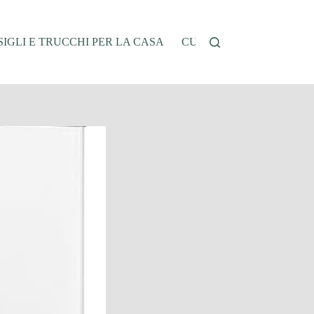
IGLI E TRUCCHI PER LA CASA
CUCINA E RICETTE
G