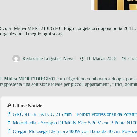
Scopri Midea MERT210FGE01 Frigo-congelatori doppia porta 204 L: spa
organizzare al meglio ogni scorta
Redazione Logistica News
10 Marzo 2026
Giar
Il
Midea MERT210FGE01
è un frigorifero combinato a doppia porta
rappresenta una soluzione ideale per piccoli appartamenti, uffici, dormi
🔎 Ultime Notizie:
📄 GRÜNTEK FALCO 215 mm – Forbici Professionali da Potatura pe
📄 Mototrivella a Scoppio DEMON 62cc 5,2CV con 3 Punte Ø100/
📄 Oregon Motosega Elettrica 2400W con Barra da 40 cm: Potenza 