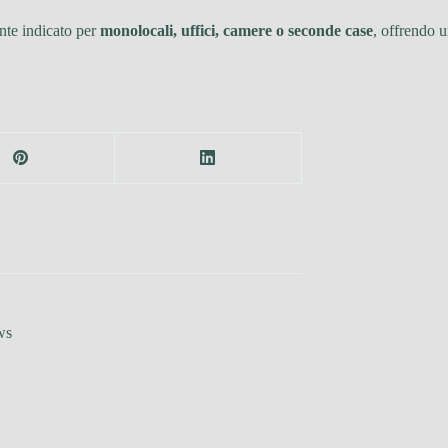
ente indicato per
monolocali, uffici, camere o seconde case
, offrendo u
ws