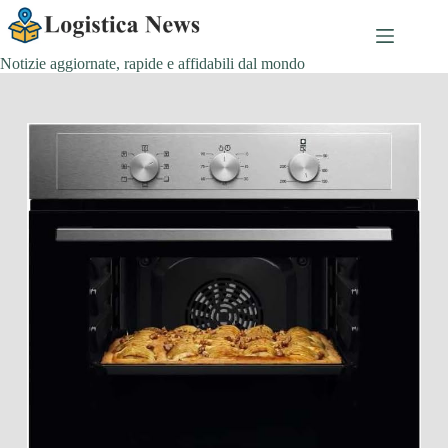
Salta
al
contenuto
Notizie aggiornate, rapide e affidabili dal mondo