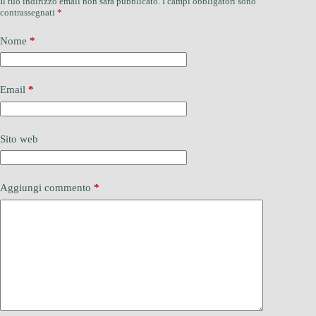
Il tuo indirizzo email non sarà pubblicato.
I campi obbligatori sono
contrassegnati
*
Nome
*
Email
*
Sito web
Aggiungi commento
*