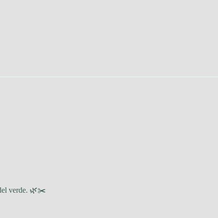
 del verde. 🌿✂️