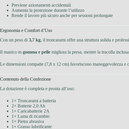
Previene azionamenti accidentali
Aumenta la protezione durante l’utilizzo
Rende il lavoro più sicuro anche per sessioni prolungate
Ergonomia e Comfort d’Uso
Con un peso di
3,7 kg
, il troncarami offre una struttura solida e profess
Il manico in
gomma e pelle
migliora la presa, mentre la tracolla inclusa
Le dimensioni compatte (7,8 x 12 cm) favoriscono maneggevolezza e cont
Contenuto della Confezione
La dotazione è completa e pronta all’uso:
1× Troncarami a batteria
2× Batterie 2,0 Ah
1× Caricabatterie 2A
1× Lama di ricambio
1× Pietra abrasiva
1× Grasso lubrificante