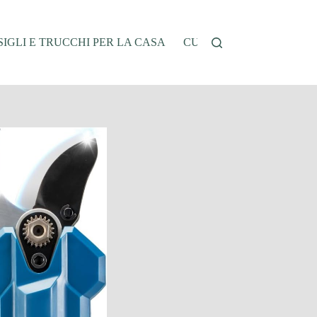
IGLI E TRUCCHI PER LA CASA
CUCINA E RICETTE
G