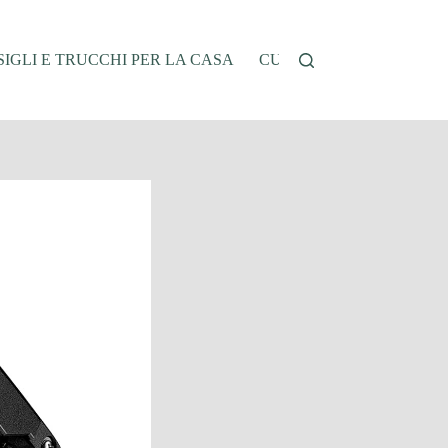
IGLI E TRUCCHI PER LA CASA
CUCINA E RICETTE
G