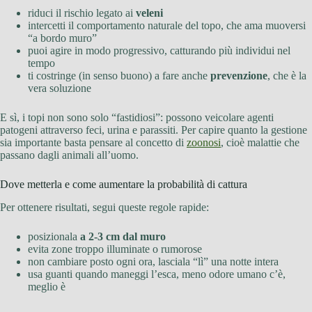
riduci il rischio legato ai
veleni
intercetti il comportamento naturale del topo, che ama muoversi
“a bordo muro”
puoi agire in modo progressivo, catturando più individui nel
tempo
ti costringe (in senso buono) a fare anche
prevenzione
, che è la
vera soluzione
E sì, i topi non sono solo “fastidiosi”: possono veicolare agenti
patogeni attraverso feci, urina e parassiti. Per capire quanto la gestione
sia importante basta pensare al concetto di
zoonosi
, cioè malattie che
passano dagli animali all’uomo.
Dove metterla e come aumentare la probabilità di cattura
Per ottenere risultati, segui queste regole rapide:
posizionala
a 2-3 cm dal muro
evita zone troppo illuminate o rumorose
non cambiare posto ogni ora, lasciala “lì” una notte intera
usa guanti quando maneggi l’esca, meno odore umano c’è,
meglio è