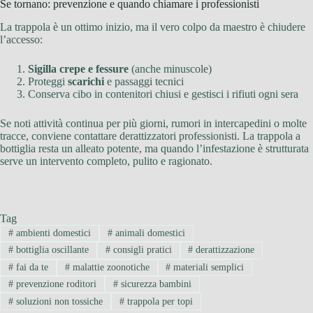
Se tornano: prevenzione e quando chiamare i professionisti
La trappola è un ottimo inizio, ma il vero colpo da maestro è chiudere
l’accesso:
Sigilla crepe e fessure
(anche minuscole)
Proteggi
scarichi
e passaggi tecnici
Conserva cibo in contenitori chiusi e gestisci i rifiuti ogni sera
Se noti attività continua per più giorni, rumori in intercapedini o molte
tracce, conviene contattare derattizzatori professionisti. La trappola a
bottiglia resta un alleato potente, ma quando l’infestazione è strutturata
serve un intervento completo, pulito e ragionato.
Tag
#
ambienti domestici
#
animali domestici
#
bottiglia oscillante
#
consigli pratici
#
derattizzazione
#
fai da te
#
malattie zoonotiche
#
materiali semplici
#
prevenzione roditori
#
sicurezza bambini
#
soluzioni non tossiche
#
trappola per topi