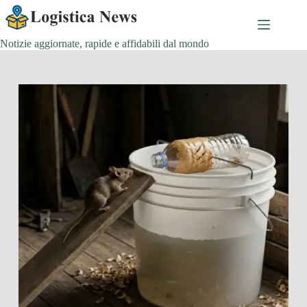
Salta
al
contenuto
Notizie aggiornate, rapide e affidabili dal mondo