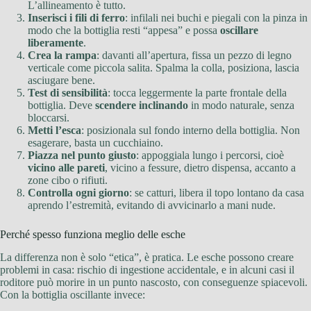
L’allineamento è tutto.
Inserisci i fili di ferro
: infilali nei buchi e piegali con la pinza in
modo che la bottiglia resti “appesa” e possa
oscillare
liberamente
.
Crea la rampa
: davanti all’apertura, fissa un pezzo di legno
verticale come piccola salita. Spalma la colla, posiziona, lascia
asciugare bene.
Test di sensibilità
: tocca leggermente la parte frontale della
bottiglia. Deve
scendere inclinando
in modo naturale, senza
bloccarsi.
Metti l’esca
: posizionala sul fondo interno della bottiglia. Non
esagerare, basta un cucchiaino.
Piazza nel punto giusto
: appoggiala lungo i percorsi, cioè
vicino alle pareti
, vicino a fessure, dietro dispensa, accanto a
zone cibo o rifiuti.
Controlla ogni giorno
: se catturi, libera il topo lontano da casa
aprendo l’estremità, evitando di avvicinarlo a mani nude.
Perché spesso funziona meglio delle esche
La differenza non è solo “etica”, è pratica. Le esche possono creare
problemi in casa: rischio di ingestione accidentale, e in alcuni casi il
roditore può morire in un punto nascosto, con conseguenze spiacevoli.
Con la bottiglia oscillante invece: