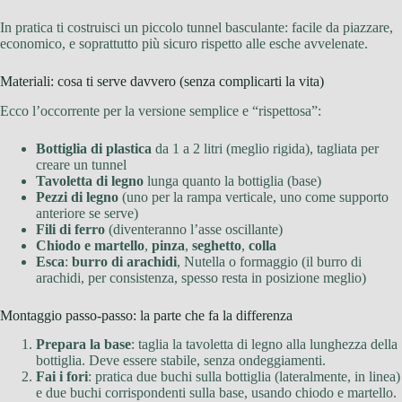
In pratica ti costruisci un piccolo tunnel basculante: facile da piazzare,
economico, e soprattutto più sicuro rispetto alle esche avvelenate.
Materiali: cosa ti serve davvero (senza complicarti la vita)
Ecco l’occorrente per la versione semplice e “rispettosa”:
Bottiglia di plastica
da 1 a 2 litri (meglio rigida), tagliata per
creare un tunnel
Tavoletta di legno
lunga quanto la bottiglia (base)
Pezzi di legno
(uno per la rampa verticale, uno come supporto
anteriore se serve)
Fili di ferro
(diventeranno l’asse oscillante)
Chiodo e martello
,
pinza
,
seghetto
,
colla
Esca
:
burro di arachidi
, Nutella o formaggio (il burro di
arachidi, per consistenza, spesso resta in posizione meglio)
Montaggio passo-passo: la parte che fa la differenza
Prepara la base
: taglia la tavoletta di legno alla lunghezza della
bottiglia. Deve essere stabile, senza ondeggiamenti.
Fai i fori
: pratica due buchi sulla bottiglia (lateralmente, in linea)
e due buchi corrispondenti sulla base, usando chiodo e martello.